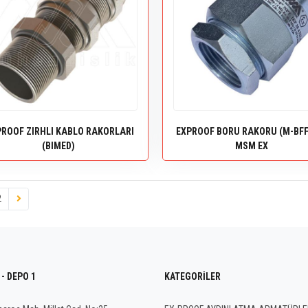
PROOF ZIRHLI KABLO RAKORLARI
EXPROOF BORU RAKORU (M-BFF
(BIMED)
MSM EX
2
- DEPO 1
KATEGORILER