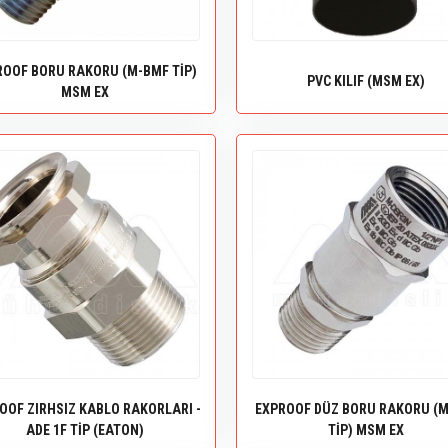
ROOF BORU RAKORU (M-BMF TİP)
PVC KILIF (MSM EX)
MSM EX
OOF ZIRHSIZ KABLO RAKORLARI -
EXPROOF DÜZ BORU RAKORU (
ADE 1F TİP (EATON)
TİP) MSM EX