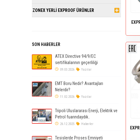
ZONEX YERLİ EXPROOF ÜRÜNLER
EXP
SON HABERLER
ATEX Directive 94/9/EC
sertifikalarının geçerliliği
09.03.2026
Yazılar
EMT Boru Nedir? Avantajları
Nelerdir?
11.02.2026
Yazılar
Tripoli Uluslararası Enerji, Elektrik ve
Petrol fuarındaydık..
26.12.2025
Haberler
EXPR
Tesislerde Proses Emniyeti