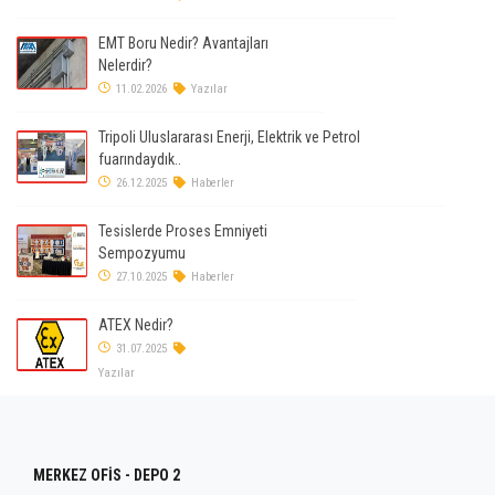
EMT Boru Nedir? Avantajları
Nelerdir?
11.02.2026
Yazılar
Tripoli Uluslararası Enerji, Elektrik ve Petrol
fuarındaydık..
26.12.2025
Haberler
Tesislerde Proses Emniyeti
Sempozyumu
27.10.2025
Haberler
ATEX Nedir?
31.07.2025
Yazılar
MERKEZ OFİS - DEPO 2