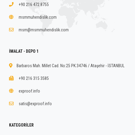
+90 216 472 8755
msmmuhendislik.com
msm@msmmuhendislik.com
İMALAT - DEPO 1
Barbaros Mah. Millet Cad. No:25 PK.34746 / Ataşehir - İSTANBUL
+90 216 315 3585
exproof.info
satis@exproof.info
KATEGORILER