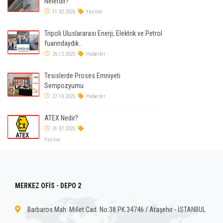
Nelerdir?
11.02.2026
Yazılar
Tripoli Uluslararası Enerji, Elektrik ve Petrol
fuarındaydık..
26.12.2025
Haberler
Tesislerde Proses Emniyeti
Sempozyumu
27.10.2025
Haberler
ATEX Nedir?
31.07.2025
Yazılar
MERKEZ OFİS - DEPO 2
Barbaros Mah. Millet Cad. No:38 PK.34746 / Ataşehir - İSTANBUL