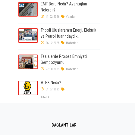
EMT Boru Nedir? Avantajları
Nelerdir?
11.02.2026
Yazılar
Tripoli Uluslararası Enerji, Elektrik
ve Petrol fuarındaydık..
26.12.2025
Haberler
Tesislerde Proses Emniyeti
Sempozyumu
27.10.2025
Haberler
ATEX Nedir?
31.07.2025
Yazılar
BAĞLANTILAR