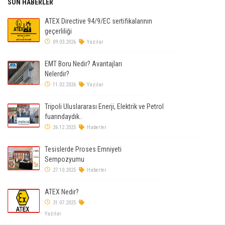
SON HABERLER
ATEX Directive 94/9/EC sertifikalarının
geçerliliği
09.03.2026
Yazılar
EMT Boru Nedir? Avantajları
Nelerdir?
11.02.2026
Yazılar
Tripoli Uluslararası Enerji, Elektrik ve Petrol
fuarındaydık..
26.12.2025
Haberler
Tesislerde Proses Emniyeti
Sempozyumu
27.10.2025
Haberler
ATEX Nedir?
31.07.2025
Yazılar