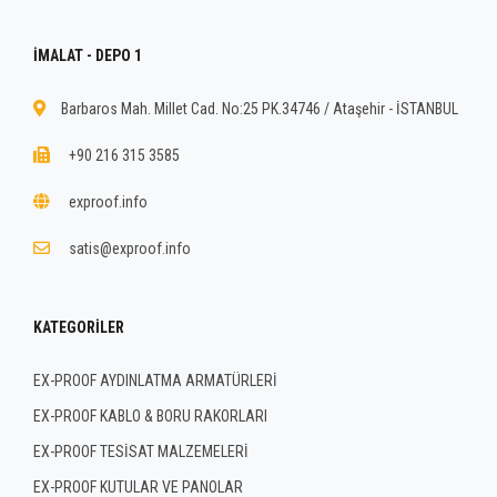
İMALAT - DEPO 1
Barbaros Mah. Millet Cad. No:25 PK.34746 / Ataşehir - İSTANBUL
+90 216 315 3585
exproof.info
satis@exproof.info
KATEGORILER
EX-PROOF AYDINLATMA ARMATÜRLERİ
EX-PROOF KABLO & BORU RAKORLARI
EX-PROOF TESİSAT MALZEMELERİ
EX-PROOF KUTULAR VE PANOLAR