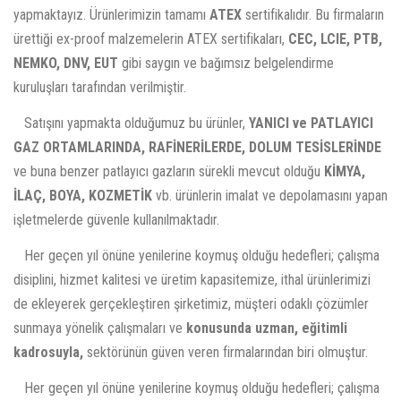
yapmaktayız. Ürünlerimizin tamamı
ATEX
sertifikalıdır. Bu firmaların
ürettiği ex-proof malzemelerin ATEX sertifikaları,
CEC, LCIE, PTB,
NEMKO, DNV, EUT
gibi saygın ve bağımsız belgelendirme
kuruluşları tarafından verilmiştir.
Satışını yapmakta olduğumuz bu ürünler,
YANICI ve PATLAYICI
GAZ ORTAMLARINDA, RAFİNERİLERDE, DOLUM TESİSLERİNDE
ve buna benzer patlayıcı gazların sürekli mevcut olduğu
KİMYA,
İLAÇ, BOYA, KOZMETİK
vb. ürünlerin imalat ve depolamasını yapan
işletmelerde güvenle kullanılmaktadır.
Her geçen yıl önüne yenilerine koymuş olduğu hedefleri; çalışma
disiplini, hizmet kalitesi ve üretim kapasitemize, ithal ürünlerimizi
de ekleyerek gerçekleştiren şirketimiz, müşteri odaklı çözümler
sunmaya yönelik çalışmaları ve
konusunda uzman, eğitimli
kadrosuyla,
sektörünün güven veren firmalarından biri olmuştur.
Her geçen yıl önüne yenilerine koymuş olduğu hedefleri; çalışma