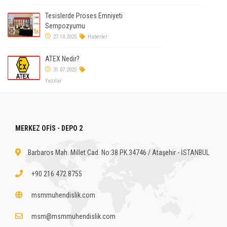
Tesislerde Proses Emniyeti
Sempozyumu
27.10.2025
Haberler
ATEX Nedir?
31.07.2025
Yazılar
MERKEZ OFİS - DEPO 2
Barbaros Mah. Millet Cad. No:38 PK.34746 / Ataşehir - İSTANBUL
+90 216 472 8755
msmmuhendislik.com
msm@msmmuhendislik.com