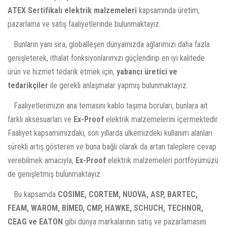
Ex-Proof Ikaz Sistemleri
Ex-Proof Zone 2 Led Floresan
Ex-Proof Klemens Kutulari
ATEX Sertifikalı elektrik malzemeleri
kapsamında üretim,
Ex-Proof Redüksiyon Ve Adaptörler
Zone 1 Ürünler
Ex-Proof Limit Switchler
Ex-Proof Zone 2 Projektörler
Ex-Proof Camli Kutular
pazarlama ve satış faaliyetlerinde bulunmaktayız.
Ex-Proof Dirsek
Zone 2 Ürünler
Ex-Proof Motor Koruma Şalteri
Ex-Proof Zone 2 Led Gömme Armatür
Ex-Proof Kapakli Panolar
Ex-Proof Kör Tapa
Ex-Proof Vinç Kumanda Üniteleri
Bunların yanı sıra, globalleşen dünyamızda ağlarımızı daha fazla
Ex-Proof Tank Aydinlatma
Ex-Proof Kumanda Kutulari Aluminyum
Ex-Proof Nipel
Ex-Proof Telefon
genişleterek, ithalat fonksiyonlarımızı güçlendirip en iyi kalitede
Ex-Proof Seyyar Aydinlatma
Ex-Proof Kumanda Kutulari Polyester
Ex-Proof Manşon
Ex-Proof Cep Telefonu
ürün ve hizmet tedarik etmek için,
yabancı üretici ve
Ex-Proof Kablo Çekme Kutulari
Ex-Proof Dedektörler
tedarikçiler
ile gerekli anlaşmalar yapmış bulunmaktayız.
Ex-Proof Kombine Priz Paneli
Ex-Proof Motorlar
Ex-Proof Topraklama Cihazlari
Faaliyetlerimizin ana temasını kablo taşıma boruları, bunlara ait
Ex-Proof Fanlar
farklı aksesuarları ve
Ex-Proof
elektrik malzemelerini içermektedir.
Ex-Proof Radyatör
Faaliyet kapsamımızdaki, son yıllarda ülkemizdeki kullanım alanları
Ex-Proof Ayak Pedali
sürekli artış gösteren ve buna bağlı olarak da artan taleplere cevap
Ex-Proof Şamandira
verebilmek amacıyla,
Ex-Proof
elektrik malzemeleri portföyümüzü
de genişletmiş bulunmaktayız.
Bu kapsamda
COSIME, CORTEM, NUOVA, ASP, BARTEC,
FEAM, WAROM, BİMED, CMP, HAWKE, SCHUCH, TECHNOR,
CEAG ve EATON
gibi dünya markalarının satış ve pazarlamasını