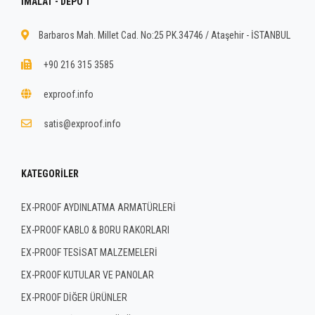
İMALAT - DEPO 1
Barbaros Mah. Millet Cad. No:25 PK.34746 / Ataşehir - İSTANBUL
+90 216 315 3585
exproof.info
satis@exproof.info
KATEGORILER
EX-PROOF AYDINLATMA ARMATÜRLERİ
EX-PROOF KABLO & BORU RAKORLARI
EX-PROOF TESİSAT MALZEMELERİ
EX-PROOF KUTULAR VE PANOLAR
EX-PROOF DİĞER ÜRÜNLER