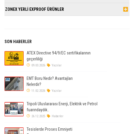
ZONEX YERLİ EXPROOF ÜRÜNLER
SON HABERLER
ATEX Directive 94/9/EC sertifikalarının
geçerliliği
09.03.2026
Yazılar
EMT Boru Nedir? Avantajları
Nelerdir?
11.02.2026
Yazılar
Tripoli Uluslararası Enerji, Elektrik ve Petrol
fuarındaydık..
26.12.2025
Haberler
Tesislerde Proses Emniyeti