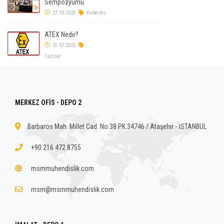
Sempozyumu
27.10.2025
Haberler
ATEX Nedir?
31.07.2025
Yazılar
MERKEZ OFİS - DEPO 2
Barbaros Mah. Millet Cad. No:38 PK.34746 / Ataşehir - İSTANBUL
+90 216 472 8755
msmmuhendislik.com
msm@msmmuhendislik.com