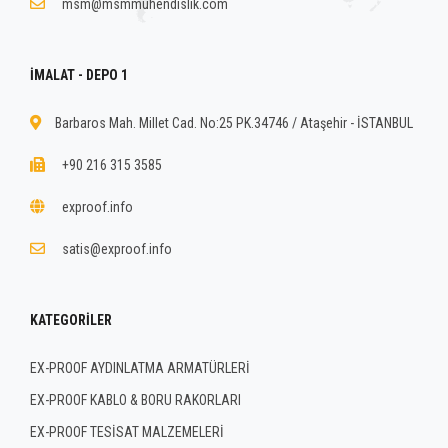
msm@msmmuhendislik.com
İMALAT - DEPO 1
Barbaros Mah. Millet Cad. No:25 PK.34746 / Ataşehir - İSTANBUL
+90 216 315 3585
exproof.info
satis@exproof.info
KATEGORILER
EX-PROOF AYDINLATMA ARMATÜRLERİ
EX-PROOF KABLO & BORU RAKORLARI
EX-PROOF TESİSAT MALZEMELERİ