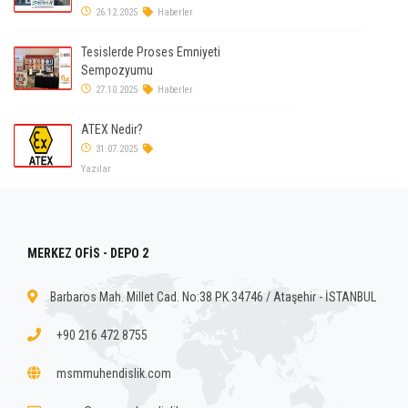
26.12.2025
Haberler
Tesislerde Proses Emniyeti
Sempozyumu
27.10.2025
Haberler
ATEX Nedir?
31.07.2025
Yazılar
MERKEZ OFİS - DEPO 2
Barbaros Mah. Millet Cad. No:38 PK.34746 / Ataşehir - İSTANBUL
+90 216 472 8755
msmmuhendislik.com