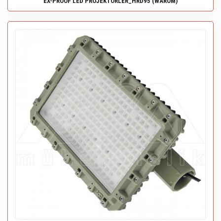
EX-PROOF LED PROJEKTÖRLER_HRD95 (WAROM)