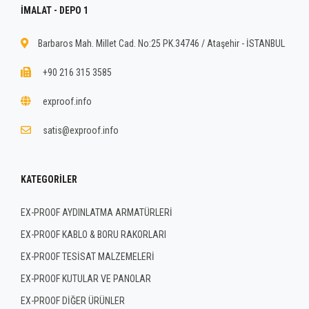
İMALAT - DEPO 1
Barbaros Mah. Millet Cad. No:25 PK.34746 / Ataşehir - İSTANBUL
+90 216 315 3585
exproof.info
satis@exproof.info
KATEGORILER
EX-PROOF AYDINLATMA ARMATÜRLERİ
EX-PROOF KABLO & BORU RAKORLARI
EX-PROOF TESİSAT MALZEMELERİ
EX-PROOF KUTULAR VE PANOLAR
EX-PROOF DİĞER ÜRÜNLER