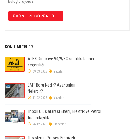
buluşturuyoruz.
ÜRÜNLERI GÖRÜNTÜLE
SON HABERLER
ATEX Directive 94/9/EC sertifikalarının
geçerliliği
09.03.2026
Yazılar
EMT Boru Nedir? Avantajları
Nelerdir?
11.02.2026
Yazılar
Tripoli Uluslararası Enerji, Elektrik ve Petrol
fuarındaydık..
26.12.2025
Haberler
Tesislerde Proses Emniyeti