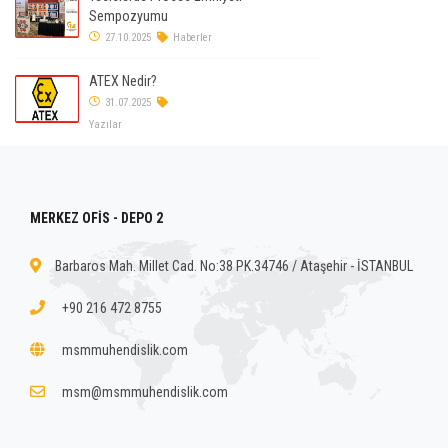
Sempozyumu
27.10.2025
Haberler
ATEX Nedir?
31.07.2025
Yazılar
MERKEZ OFİS - DEPO 2
Barbaros Mah. Millet Cad. No:38 PK.34746 / Ataşehir - İSTANBUL
+90 216 472 8755
msmmuhendislik.com
msm@msmmuhendislik.com