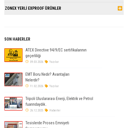
ZONEX YERLİ EXPROOF ÜRÜNLER
SON HABERLER
ATEX Directive 94/9/EC sertifikalarının
geçerliliği
09.03.2026
Yazılar
EMT Boru Nedir? Avantajları
Nelerdir?
11.02.2026
Yazılar
Tripoli Uluslararası Enerji, Elektrik ve Petrol
fuarındaydık..
26.12.2025
Haberler
Tesislerde Proses Emniyeti