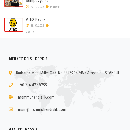
Sempozyumu
27.10.2025
Haberler
ATEX Nedir?
31.07.2025
Yazılar
MERKEZ OFİS - DEPO 2
Barbaros Mah. Millet Cad. No:38 PK.34746 / Ataşehir - İSTANBUL
+90 216 472 8755
msmmuhendislik.com
msm@msmmuhendislik.com
İMALAT - DEPO 1