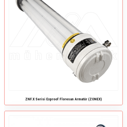
ZNF.X Serisi Exproof Floresan Armatür (ZONEX)