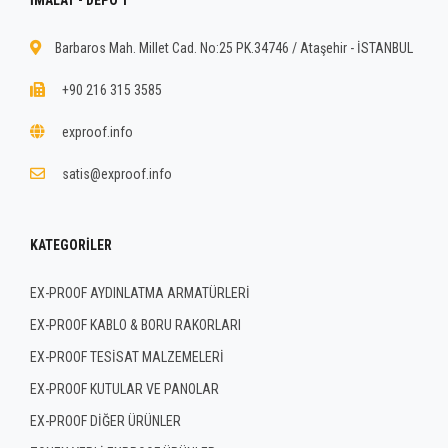
Barbaros Mah. Millet Cad. No:25 PK.34746 / Ataşehir - İSTANBUL
+90 216 315 3585
exproof.info
satis@exproof.info
KATEGORILER
EX-PROOF AYDINLATMA ARMATÜRLERİ
EX-PROOF KABLO & BORU RAKORLARI
EX-PROOF TESİSAT MALZEMELERİ
EX-PROOF KUTULAR VE PANOLAR
EX-PROOF DİĞER ÜRÜNLER