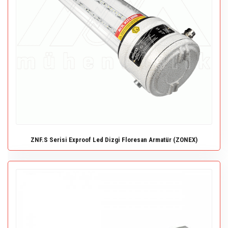
ZNF.S Serisi Exproof Led Dizgi Floresan Armatür (ZONEX)