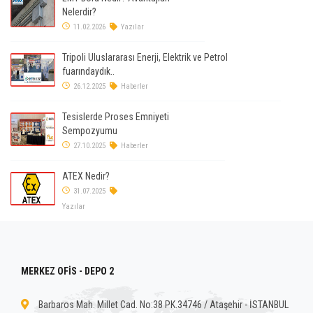
Nelerdir?
11.02.2026
Yazılar
Tripoli Uluslararası Enerji, Elektrik ve Petrol
fuarındaydık..
26.12.2025
Haberler
Tesislerde Proses Emniyeti
Sempozyumu
27.10.2025
Haberler
ATEX Nedir?
31.07.2025
Yazılar
MERKEZ OFİS - DEPO 2
Barbaros Mah. Millet Cad. No:38 PK.34746 / Ataşehir - İSTANBUL