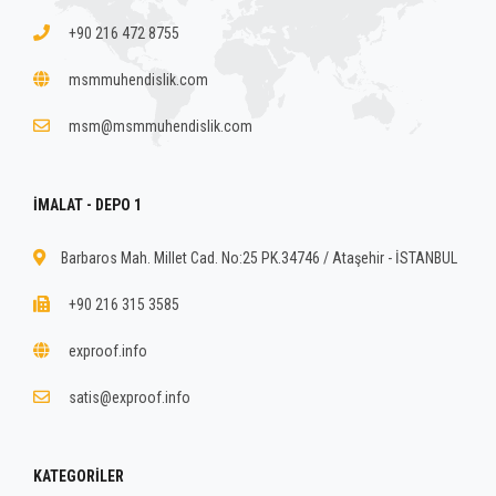
+90 216 472 8755
msmmuhendislik.com
msm@msmmuhendislik.com
İMALAT - DEPO 1
Barbaros Mah. Millet Cad. No:25 PK.34746 / Ataşehir - İSTANBUL
+90 216 315 3585
exproof.info
satis@exproof.info
KATEGORILER