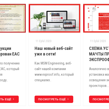
11 Eylül 2020
11 Eylül 2020
дукции
Наш новый веб-сайт
СХЕМА УС
рован ЕАС
уже в сети!
МАЧТЫ ПР
ЭКСПРОО
по получению
Как MSM Engineering, веб-
ЕАС, который
сайт нашей компании
Аналогично 
ля
www.exproof.info, который
установка м
роду..
специализ..
освещения э
проекторов...
ЕТЬ ЕЩЁ
ПОСМОТРЕТЬ ЕЩЁ
ПОСМОТР