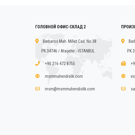
ГОЛОВНОЙ ОФИС-СКЛАД 2
ПРОИЗ
Barbaros Mah. Millet Cad. No:38
Bar
PK.34746 / Ataşehir - İSTANBUL
PK.3
+90 216 472 8755
+9
msmmuhendislik.com
ex
msm@msmmuhendislik.com
sa