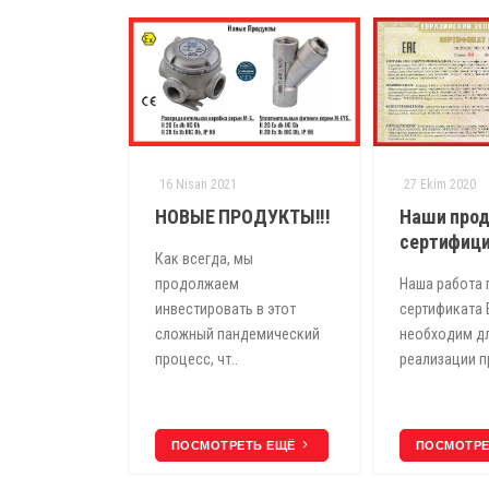
9
16 Nisan 2021
27 Ekim 2020
ли наших
НОВЫЕ ПРОДУКТЫ!!!
Наши про
артнеров
сертифици
Как всегда, мы
йджане
продолжаем
Наша работа 
наши цели на
инвестировать в этот
сертификата 
ды с вашим
сложный пандемический
необходим д
ским
процесс, чт..
реализации п
ЕТЬ ЕЩЁ
ПОСМОТРЕТЬ ЕЩЁ
ПОСМОТР