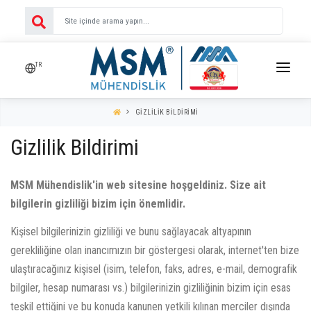
TR
ANA SAYFA
GIZLILIK BILDIRIMI
ÜRÜNLERIMIZ
Gizlilik Bildirimi
MARKALARIMIZ
KURUMSAL
Ex-Proof Floresan Armatürler
MSM Mühendislik'in web sitesine hoşgeldiniz. Size ait
Ex-Proof Led Floresan Armatürler
bilgilerin gizliliği bizim için önemlidir.
İLETIŞIM
Ex-Proof Zirhsiz Tip Kablo Rakor Ve Aks.
Ex-Proof Şerit Led Armatürler
Ex-Proof Zirhli Tip Kablo Rakor Ve Aks.
HABERLER
Ex-Proof Projektörler
Kişisel bilgilerinizin gizliliği ve bunu sağlayacak altyapının
Emt Dişsiz Galvaniz Borular
Ex-Proof Spiral-Düz Boru Rakoru
Ex-Proof Led Projektörler
gerekliliğine olan inancımızın bir göstergesi olarak, internet'ten bize
YAZILAR
Imc Dişli Manşonlu Galvaniz Borular
Ex-Proof Galvaniz Boru Rakorlari
Ex-Proof Glop Aydinlatma
Ex-Proof Anahtarlar
ulaştıracağınız kişisel (isim, telefon, faks, adres, e-mail, demografik
Rsc Dişli Manşonlu Galvaniz Borular
Ex-Proof Polyamid Kablo Rakorlari
Ex-Proof Acil Durum Aydinlatma
Ex-Proof Gub Tipi Buatlar
bilgiler, hesap numarası vs.) bilgilerinizin gizliliğinin bizim için esas
Ex-Proof Spiral Hortumlar
Aksesuarlar
Ex-Proof Fiş-Prizler
Ex-Proof Zone 2 Floresan
Ex-Proof Irtibat Kutulari
teşkil ettiğini ve bu konuda kanunen yetkili kılınan merciler dışında
Ex-Proof Durdurucu Ve Dondurucular