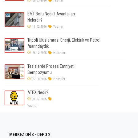
09.03.2026
Yazılar
EMT Boru Nedir? Avantajları
Nelerdir?
11.02.2026
Yazılar
Tripoli Uluslararası Enerji, Elektrik ve Petrol
fuarındaydık..
26.12.2025
Haberler
Tesislerde Proses Emniyeti
Sempozyumu
27.10.2025
Haberler
ATEX Nedir?
31.07.2025
Yazılar
MERKEZ OFİS - DEPO 2