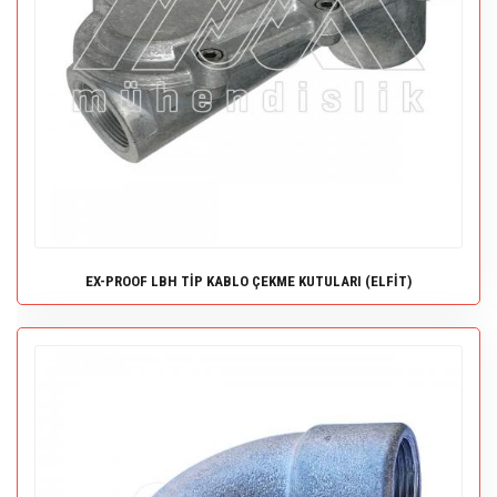
EX-PROOF LBH TİP KABLO ÇEKME KUTULARI (ELFİT)